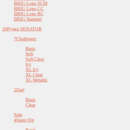
BRIG Logo SCM
BRIG Logo CC
BRIG Logo BC
BRIG Standart
26
Ручки SENATOR
7
Challenger
Basic
Soft
Soft Clear
Icy
XL Icy
XL Clear
XL Metallic
2
Dart
Basic
Clear
Spin
4
Super Hit
Basic