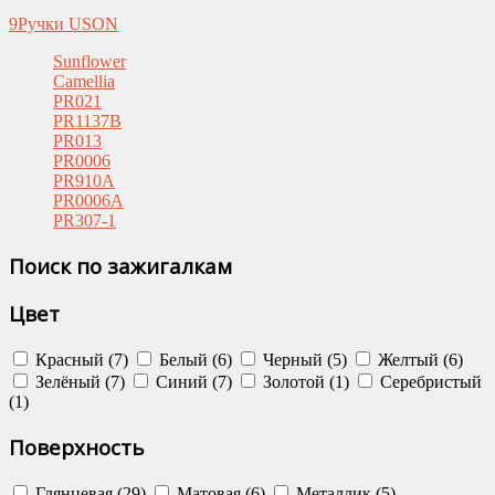
9
Ручки USON
Sunflower
Camellia
PR021
PR1137B
PR013
PR0006
PR910A
PR0006A
PR307-1
Поиск по зажигалкам
Цвет
Красный (7)
Белый (6)
Черный (5)
Желтый (6)
Зелёный (7)
Синий (7)
Золотой (1)
Серебристый
(1)
Поверхность
Глянцевая (29)
Матовая (6)
Металлик (5)