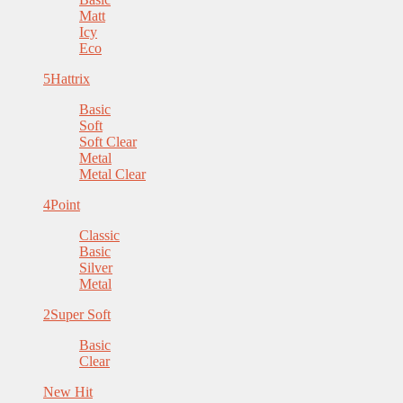
Matt
Icy
Eco
5
Hattrix
Basic
Soft
Soft Clear
Metal
Metal Clear
4
Point
Classic
Basic
Silver
Metal
2
Super Soft
Basic
Clear
New Hit