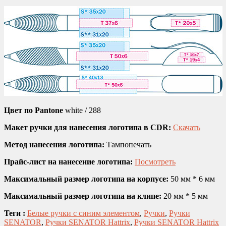
Цвет по Pantone
white / 288
Макет ручки для нанесения логотипа в CDR:
Скачать
Метод нанесения логотипа:
Тампопечать
Прайс-лист на нанесение логотипа:
Посмотреть
Максимальный размер логотипа на корпусе:
50 мм * 6 мм
Максимальный размер логотипа на клипе:
20 мм * 5 мм
Теги :
Белые ручки с синим элементом
,
Ручки
,
Ручки
SENATOR
,
Ручки SENATOR Hattrix
,
Ручки SENATOR Hattrix