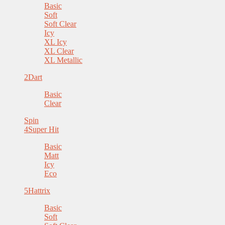
Basic
Soft
Soft Clear
Icy
XL Icy
XL Clear
XL Metallic
2
Dart
Basic
Clear
Spin
4
Super Hit
Basic
Matt
Icy
Eco
5
Hattrix
Basic
Soft