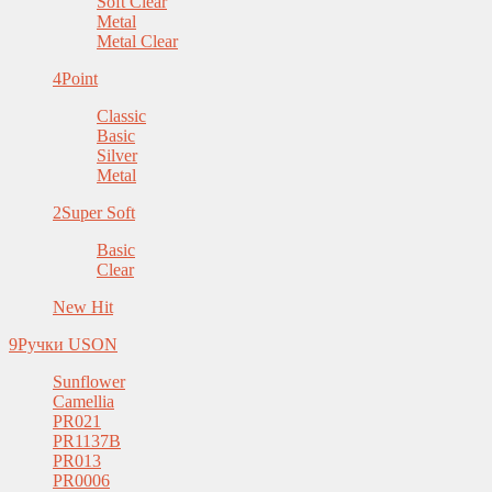
Soft Clear
Metal
Metal Clear
4
Point
Classic
Basic
Silver
Metal
2
Super Soft
Basic
Clear
New Hit
9
Ручки USON
Sunflower
Camellia
PR021
PR1137B
PR013
PR0006