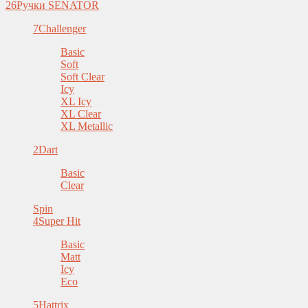
26
Ручки SENATOR
7
Challenger
Basic
Soft
Soft Clear
Icy
XL Icy
XL Clear
XL Metallic
2
Dart
Basic
Clear
Spin
4
Super Hit
Basic
Matt
Icy
Eco
5
Hattrix