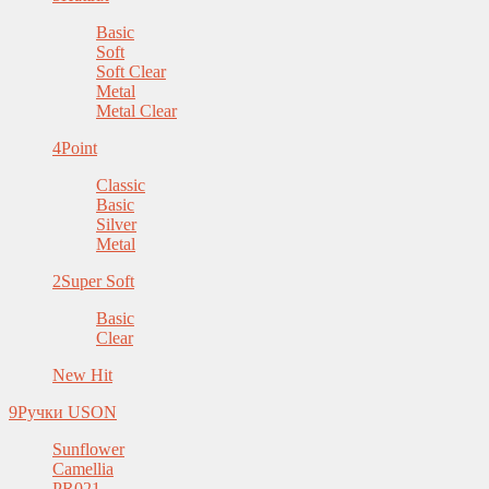
Basic
Soft
Soft Clear
Metal
Metal Clear
4
Point
Classic
Basic
Silver
Metal
2
Super Soft
Basic
Clear
New Hit
9
Ручки USON
Sunflower
Camellia
PR021