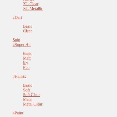
XL Clear
XL Metallic
2
Dart
Basic
Clear
Spin
4
Super Hit
Basic
Matt
Icy
Eco
5
Hattrix
Basic
Soft
Soft Clear
Metal
Metal Clear
4
Point