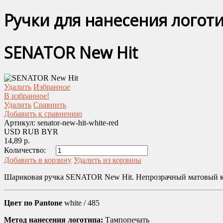
Ручки для нанесения логот
SENATOR New Hit
Удалить
Избранное
В избранное!
Удалить
Сравнить
Добавить к сравнению
Артикул:
senator-new-hit-white-red
USD
RUB
BYR
14,89 р.
Количество:
Добавить в корзину
Удалить из корзины
Шариковая ручка SENATOR New Hit. Непрозрачный матовый ко
Цвет по Pantone
white / 485
Метод нанесения логотипа:
Тампопечать