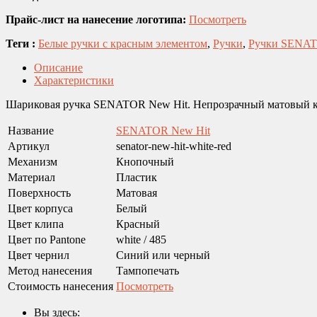
Прайс-лист на нанесение логотипа:
Посмотреть
Теги :
Белые ручки с красным элементом
,
Ручки
,
Ручки SENA
Описание
Характеристики
Шариковая ручка SENATOR New Hit. Непрозрачный матовый ко
Название
SENATOR New Hit
Артикул
senator-new-hit-white-red
Механизм
Кнопочный
Материал
Пластик
Поверхность
Матовая
Цвет корпуса
Белый
Цвет клипа
Красный
Цвет по Pantone
white / 485
Цвет чернил
Синий или черный
Метод нанесения
Тампопечать
Стоимость нанесения
Посмотреть
Вы здесь: