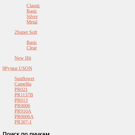
Classic
Basic
Silver
Metal
2
Super Soft
Basic
Clear
New Hit
9
Ручки USON
Sunflower
Camellia
PR021
PR1137B
PR013
PR0006
PR910A
PR0006A
PR307-1
Поиск по ручкам